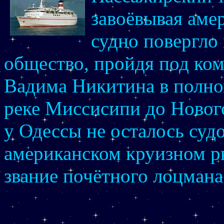
завоёвывая аме
судно повергло
общество, пройдя под ком
Вадима Никитина в полно
реке Миссисипи до Нового
у Одессы не осталось суд
американском круизном р
звание почётного лоцман