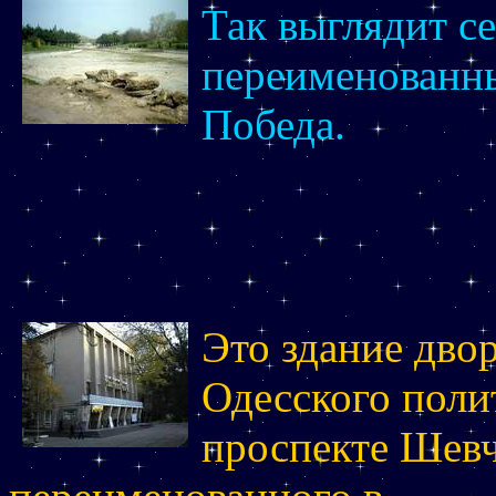
Так выглядит с
переименованны
Победа.
Это здание дво
Одесского поли
проспекте Шевч