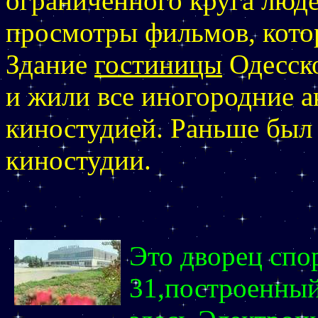
ограниченного круга люд
просмотры фильмов, кото
Здание
гостиницы
Одесско
и жили все иногородние а
киностудией. Раньше был
киностудии.
Это дворец спо
31,построенный