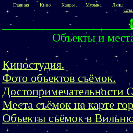
Главная
Кино
Кадры
Музыка
Ляпы
Ссы
Объекты и места
Киностудия.
Фото объектов съёмок.
Достопримечательности О
Места съёмок на карте гор
Объекты съёмок в Вильню