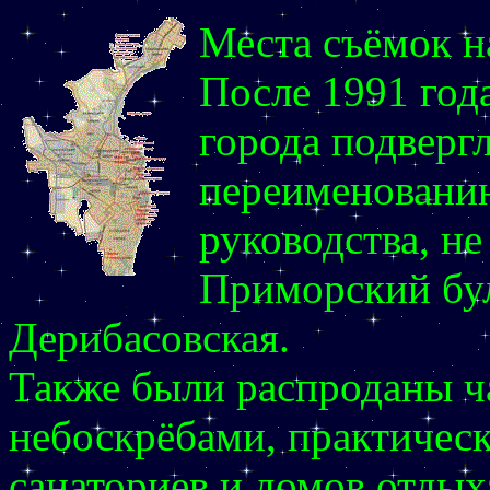
Места съёмок н
После 1991 год
города подверг
переименованию
руководства, не
Приморский бу
Дерибасовская.
Также были распроданы ч
небоскрёбами, практическ
санаториев и домов отдых