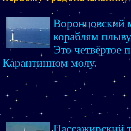
Воронцовский 
кораблям плыву
Это четвёртое п
Карантинном молу.
Пассажирский т