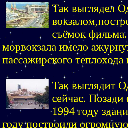
Так выглядел О
вокзалом,постр
съёмок фильма.
морвокзала имело ажурну
пассажирского теплохода н
Так выглядит О
сейчас. Позади
1994 году здани
году построили огромную