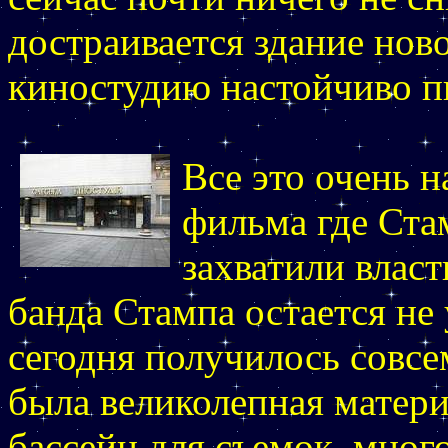
достраивается здание ново
киностудию настойчиво пы
Все это очень 
фильма где Ста
захватили влас
банда Стампа остается не 
сегодня получилось совсе
была великолепная матери
бассейн для съемок, мног