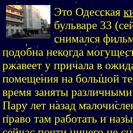
Это Одесская
к
бульваре 33 (се
снимался фильм
подобна некогда могущес
ржавеет у причала в ожид
помещения на большой те
время заняты различными
Пару лет назад малочисле
право там работать и наз
сейчас почти ничего не с