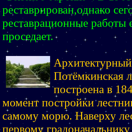
реставрирован,однако сег
реставрационные работы 
проседает.
Архитектурный
Потёмкинская л
построена в 18
момент постройки лестниц
самому морю. Наверху ле
первому градоначальнику